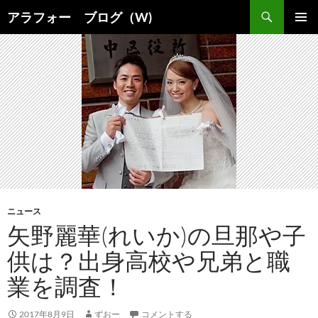
コ
検
アラフォー ブログ（W)
ン
索
メインメ
テ
ニュー
ン
ツ
へ
ス
キ
ッ
プ
ニュース
矢野麗華(れいか)の旦那や子
供は？出身高校や兄弟と職
業を調査！
2017年8月9日
ずおー
コメントする