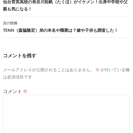
稿
仙台育英高校の長谷川拓帆（たくほ）がイケメン！出身中学校や父
親も気になる！
ナ
ビ
次の投稿
TENN（森脇隆宏）弟の本名や職業は？嫁や子供も調査した！
ゲ
ー
シ
コメントを残す
ョ
メールアドレスが公開されることはありません。
※
が付いている欄
ン
は必須項目です
コメント
※