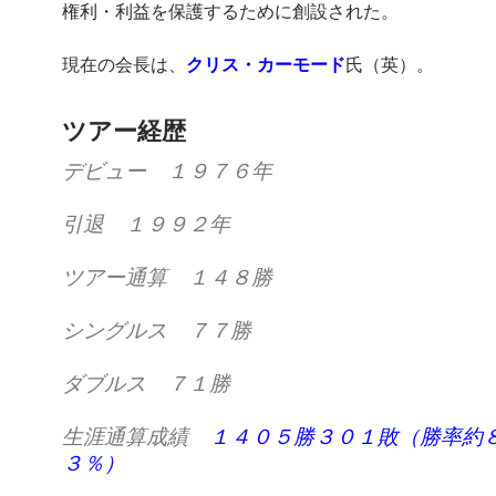
権利・利益を保護するために創設された。
現在の会長は、
クリス・カーモード
氏（英）。
ツアー経歴
デビュー １９７６年
引退 １９９２年
ツアー通算 １４８勝
シングルス ７７勝
ダブルス ７１勝
生涯通算成績
１４０５勝３０１敗（勝率約８
３％）