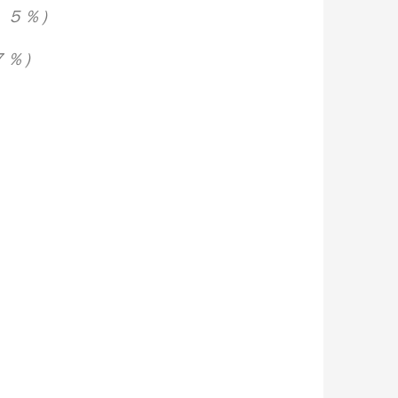
．５％）
７％）
）