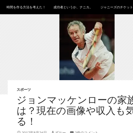
時間を作る方法を考えた！
成功者というか、ナニカ。
ジャニーズのチケット
スポーツ
ジョンマッケンローの家
は？現在の画像や収入も
る！
2017年8月26日
ずおー
2件のコメント