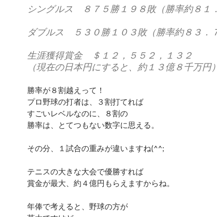
シングルス ８７５勝１９８敗（勝率約８１
ダブルス ５３０勝１０３敗（勝率約８３．
生涯獲得賞金 ＄１２，５５２，１３２
（現在の日本円にすると、約１３億８千万円
勝率が８割越えって！
プロ野球の打者は、３割打てれば
すごいレベルなのに、８割の
勝率は、とてつもない数字に思える。
その分、１試合の重みが違いますね(^^;
テニスの大きな大会で優勝すれば
賞金が最大、約４億円もらえますからね。
年俸で考えると、野球の方が