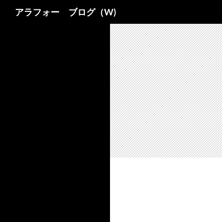
検
アラフォー ブログ（W)
索
コ
ン
テ
ン
ツ
へ
ス
キ
ッ
プ