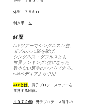
身長 １８０ｃｍ
体重 ７５キロ
利き手 左
経歴
ATPツアーでシングルス77勝、
ダブルス71勝を挙げ、
シングルス・ダブルスとも
世界ランキング1位になった
数少ない選手のひとりである。
wikiペディアより引用
ATPとは
、男子プロテニスツアーを
運営する団体。
１９７２年
に男子プロテニス選手の