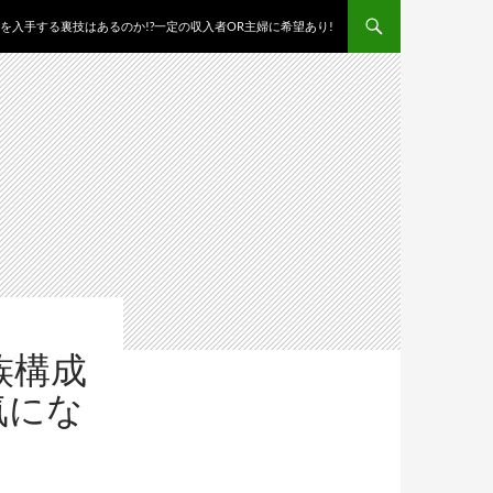
を入手する裏技はあるのか!?一定の収入者OR主婦に希望あり!
族構成
気にな