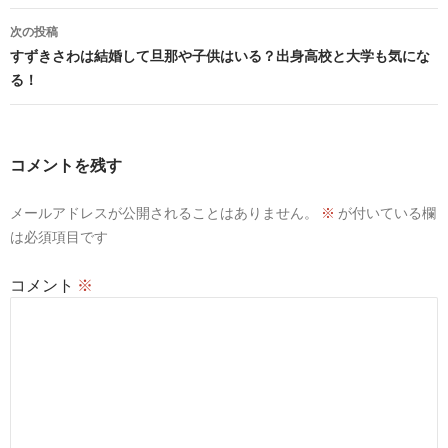
ナ
次の投稿
ビ
すずきさわは結婚して旦那や子供はいる？出身高校と大学も気にな
る！
ゲ
ー
シ
コメントを残す
ョ
メールアドレスが公開されることはありません。
※
が付いている欄
ン
は必須項目です
コメント
※