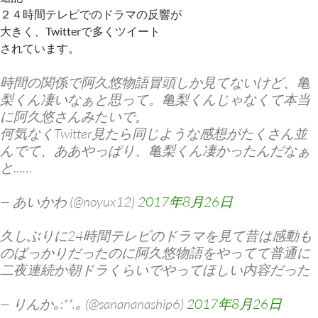
２４時間テレビでのドラマの反響が
大きく、Twitterで多くツイート
されています。
時間の関係で阿久悠物語冒頭しか見てないけど、亀
梨くん凄いなぁと思って。亀梨くんじゃなくて本当
に阿久悠さんみたいで。
何気なくTwitter見たら同じような感想がたくさん並
んでて、ああやっぱり、亀梨くん凄かったんだなぁ
と……
— あいかわ (@noyux12)
2017年8月26日
久しぶりに24時間テレビのドラマを見て昔は感動も
のばっかりだったのに阿久悠物語をやってて普通に
二夜連続か朝ドラくらいでやってほしい内容だった
— りんか｡:**.｡ (@sanananaship6)
2017年8月26日