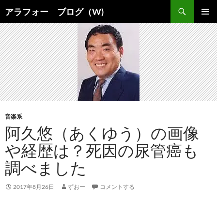
コ
検
アラフォー ブログ（W)
ン
索
メインメ
テ
ニュー
ン
ツ
へ
ス
キ
ッ
プ
音楽系
阿久悠（あくゆう）の画像
や経歴は？死因の尿管癌も
調べました
2017年8月26日
ずおー
コメントする