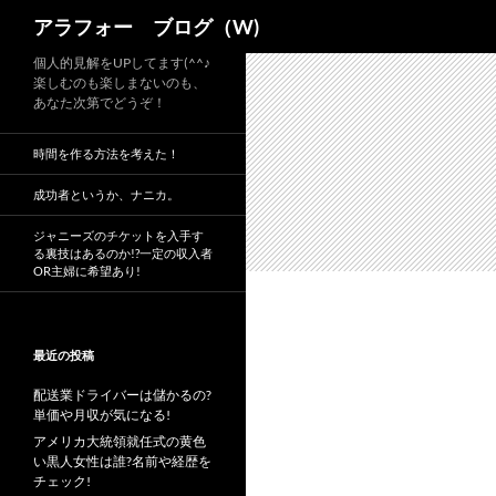
検
アラフォー ブログ（W)
索
コ
個人的見解をUPしてます(^^♪
楽しむのも楽しまないのも、
ン
あなた次第でどうぞ！
テ
ン
時間を作る方法を考えた！
ツ
へ
成功者というか、ナニカ。
ス
ジャニーズのチケットを入手す
キ
る裏技はあるのか!?一定の収入者
OR主婦に希望あり!
ッ
プ
最近の投稿
配送業ドライバーは儲かるの?
単価や月収が気になる!
アメリカ大統領就任式の黄色
い黒人女性は誰?名前や経歴を
チェック!