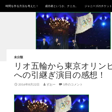
時間を作る方法を考えた！
成功者というか、ナニカ。
ジャニーズのチケット
未分類
リオ五輪から東京オリン
への引継ぎ演目の感想！
2016年8月22日
ずおー
1件のコメント