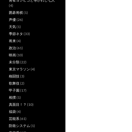
勇者ヨシヒコと導かれし七人
(4)
囲碁将棋
(1)
声優
(26)
天気
(1)
季節ネタ
(33)
将来
(4)
政治
(61)
映画
(10)
未分類
(22)
東京マラソン
(4)
格闘技
(3)
歌舞伎
(2)
甲子園
(17)
相撲
(1)
真面目！？
(10)
福袋
(4)
芸能系
(61)
防衛システム
(1)