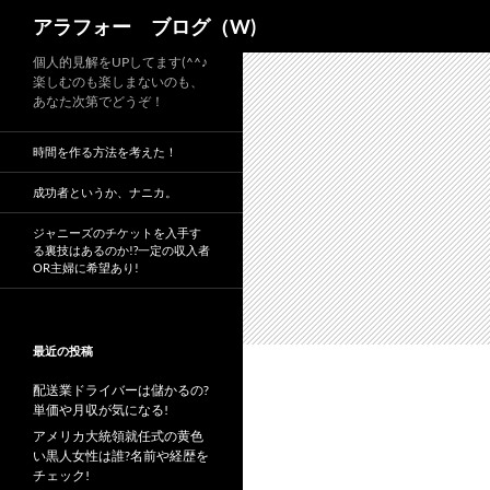
検
アラフォー ブログ（W)
索
コ
個人的見解をUPしてます(^^♪
楽しむのも楽しまないのも、
ン
あなた次第でどうぞ！
テ
ン
時間を作る方法を考えた！
ツ
へ
成功者というか、ナニカ。
ス
ジャニーズのチケットを入手す
キ
る裏技はあるのか!?一定の収入者
OR主婦に希望あり!
ッ
プ
最近の投稿
配送業ドライバーは儲かるの?
単価や月収が気になる!
アメリカ大統領就任式の黄色
い黒人女性は誰?名前や経歴を
チェック!