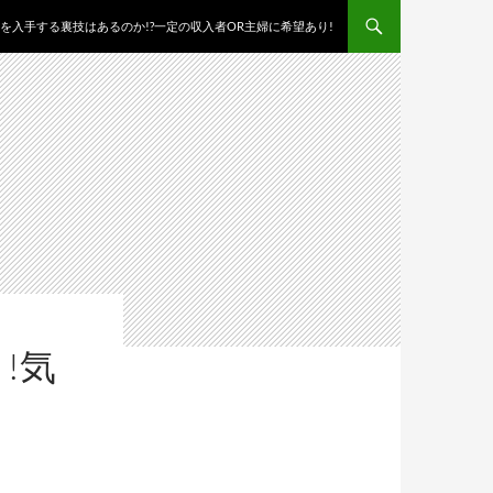
を入手する裏技はあるのか!?一定の収入者OR主婦に希望あり!
!気