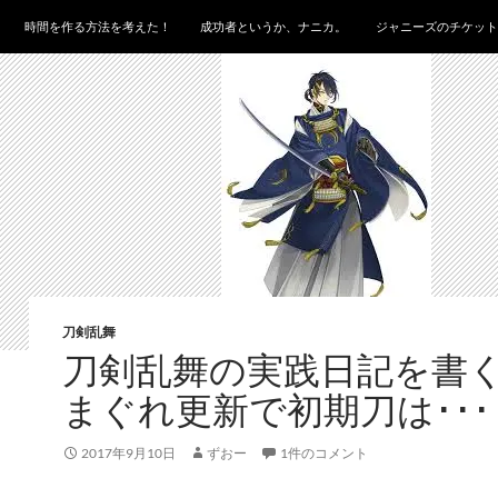
時間を作る方法を考えた！
成功者というか、ナニカ。
ジャニーズのチケット
刀剣乱舞
刀剣乱舞の実践日記を書く
まぐれ更新で初期刀は･･･
2017年9月10日
ずおー
1件のコメント