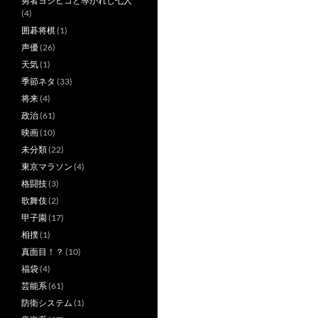
勇者ヨシヒコと導かれし七人
(4)
囲碁将棋
(1)
声優
(26)
天気
(1)
季節ネタ
(33)
将来
(4)
政治
(61)
映画
(10)
未分類
(22)
東京マラソン
(4)
格闘技
(3)
歌舞伎
(2)
甲子園
(17)
相撲
(1)
真面目！？
(10)
福袋
(4)
芸能系
(61)
防衛システム
(1)