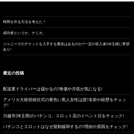
時間を作る方法を考えた！
成功者というか、ナニカ。
ジャニーズのチケットを入手する裏技はあるのか!?一定の収入者OR主婦に希望
あり!
最近の投稿
配送業ドライバーは儲かるの?単価や月収が気になる!
アメリカ大統領就任式の黄色い黒人女性は誰?名前や経歴をチェッ
ク!
川越市(埼玉県)のパチンコ、スロット店のイベント日をチェック!
パチンコとスロットはなぜ規制緩和するの?理由や原因をチェック!