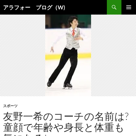
コ
検
アラフォー ブログ（W)
ン
索
メインメ
テ
ニュー
ン
ツ
へ
ス
キ
ッ
プ
スポーツ
友野一希のコーチの名前は?
童顔で年齢や身長と体重も