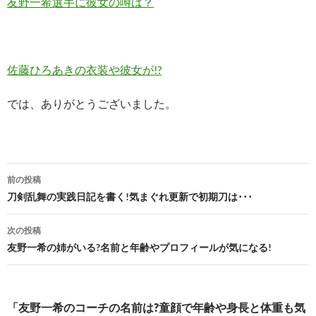
友野一希選手に彼女の噂は？
佐藤ひろあきの衣装や彼女が!?
では、ありがとうございました。
投
前の投稿
稿
刀剣乱舞の実践日記を書く!気まぐれ更新で初期刀は･･･
ナ
次の投稿
ビ
友野一希の姉がいる?名前と年齢やプロフィールが気になる!
ゲ
ー
「友野一希のコーチの名前は?童顔で年齢や身長と体重も気