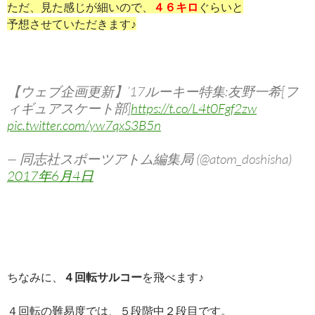
ただ、見た感じが細いので、
４６キロ
ぐらいと
予想させていただきます♪
【ウェブ企画更新】’17ルーキー特集:友野一希[フ
ィギュアスケート部]
https://t.co/L4t0Fgf2zw
pic.twitter.com/yw7qxS3B5n
— 同志社スポーツアトム編集局 (@atom_doshisha)
2017年6月4日
ちなみに、
４回転サルコー
を飛べます♪
４回転の難易度では、５段階中２段目です。