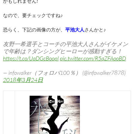
かもしれません!
なので、要チェックですね♪
恐らく、下記の画像の方が、
平池大人
さんかと♪
友野一希選手とコーチの平池大人さんがイケメン
で年齢は？ダンシングヒーローが感動すぎる！
https://t.co/UaDGcBoopl
pic.twitter.com/R5qZFAooBD
— infowalker（フォロバ100％） (@infowalker7878)
2018年3月24日