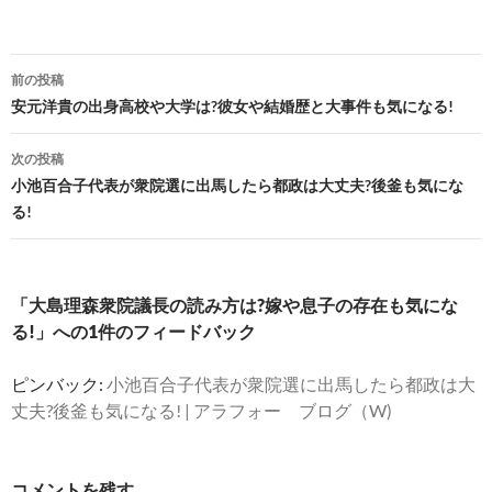
投
前の投稿
稿
安元洋貴の出身高校や大学は?彼女や結婚歴と大事件も気になる!
ナ
次の投稿
ビ
小池百合子代表が衆院選に出馬したら都政は大丈夫?後釜も気にな
る!
ゲ
ー
シ
「大島理森衆院議長の読み方は?嫁や息子の存在も気にな
る!」への1件のフィードバック
ョ
ン
ピンバック:
小池百合子代表が衆院選に出馬したら都政は大
丈夫?後釜も気になる! | アラフォー ブログ（W)
コメントを残す