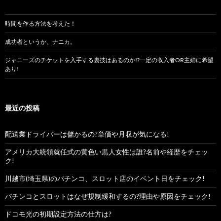
時間を作る方法を考えた！
成功者というか、ナニカ。
ジャニーズのチケットを入手する裏技はあるのか!?一定の収入者OR主婦に希望
あり!
最近の投稿
配送業ドライバーは儲かるの?単価や月収が気になる!
アメリカ大統領就任式の黄色い黒人女性は誰?名前や経歴をチェッ
ク!
川越市(埼玉県)のパチンコ、スロット店のイベント日をチェック!
パチンコとスロットはなぜ規制緩和するの?理由や原因をチェック!
ドコモ光の初期設定方法の仕方は?