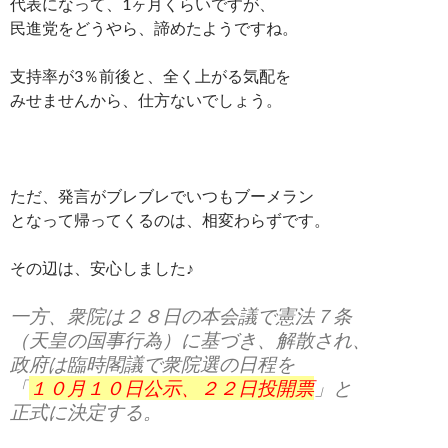
代表になって、1ヶ月くらいですが、
民進党をどうやら、諦めたようですね。
支持率が3％前後と、全く上がる気配を
みせませんから、仕方ないでしょう。
ただ、発言がブレブレでいつもブーメラン
となって帰ってくるのは、相変わらずです。
その辺は、安心しました♪
一方、衆院は２８日の本会議で憲法７条
（天皇の国事行為）に基づき、解散され、
政府は臨時閣議で衆院選の日程を
「
１０月１０日公示、２２日投開票
」と
正式に決定する。