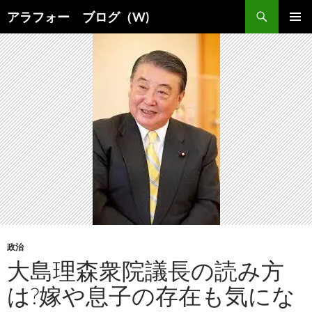
コ
検
アラフォー ブログ（W)
ン
索
メインメ
テ
ニュー
ン
ツ
へ
ス
キ
ッ
プ
政治
大島理森衆院議長の読み方
は?嫁や息子の存在も気にな