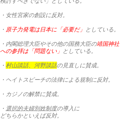
検討すべきでない」としている。
・
女性宮家
の創設に反対。
・
原子力発電は日本に「必要だ」
としている。
・内閣総理大臣やその他の国務大臣の
靖国神社
への参拝は「問題ない」
としている。
・
村山談話、河野談話
の見直しに賛成。
・ヘイトスピーチの法律による規制に反対。
・カジノの解禁に賛成。
・
選択的夫婦別姓制度
の導入に
どちらかといえば反対。