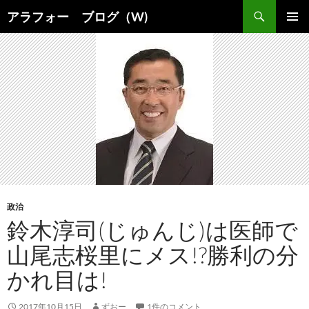
コ
検
アラフォー ブログ（W)
ン
索
メインメ
テ
ニュー
ン
ツ
へ
ス
キ
ッ
プ
政治
鈴木淳司(じゅんじ)は医師で
山尾志桜里にメス!?勝利の分
かれ目は!
2017年10月15日
ずおー
1件のコメント