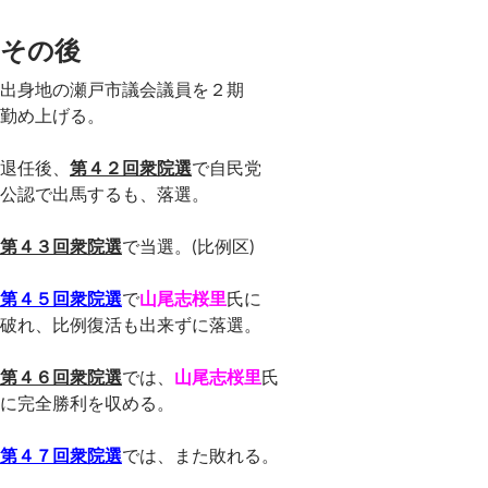
その後
出身地の瀬戸市議会議員を２期
勤め上げる。
退任後、
第４２回衆院選
で自民党
公認で出馬するも、落選。
第４３回衆院選
で当選。(比例区)
第４５回衆院選
で
山尾志桜里
氏に
破れ、比例復活も出来ずに落選。
第４６回衆院選
では、
山尾志桜里
氏
に完全勝利を収める。
第４７回衆院選
では、また敗れる。