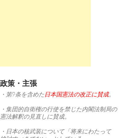
政策・主張
・第9条を含めた
日本国憲法の改正に賛成
。
・集団的自衛権の行使を禁じた内閣法制局の
憲法解釈の見直しに賛成。
・
日本の核武装
について「将来にわたって