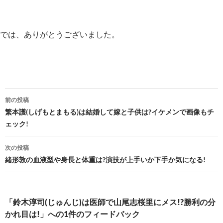
では、ありがとうございました。
投
前の投稿
稿
繁本護(しげもとまもる)は結婚して嫁と子供は?イケメンで画像もチ
ェック!
ナ
ビ
次の投稿
緒形敦の血液型や身長と体重は?演技が上手いか下手か気になる!
ゲ
ー
シ
「鈴木淳司(じゅんじ)は医師で山尾志桜里にメス!?勝利の分
かれ目は!」への1件のフィードバック
ョ