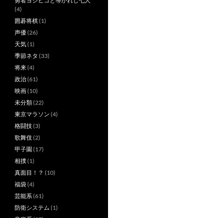
勇者ヨシヒコと導かれし七人
(4)
囲碁将棋
(1)
声優
(26)
天気
(1)
季節ネタ
(33)
将来
(4)
政治
(61)
映画
(10)
未分類
(22)
東京マラソン
(4)
格闘技
(3)
歌舞伎
(2)
甲子園
(17)
相撲
(1)
真面目！？
(10)
福袋
(4)
芸能系
(61)
防衛システム
(1)