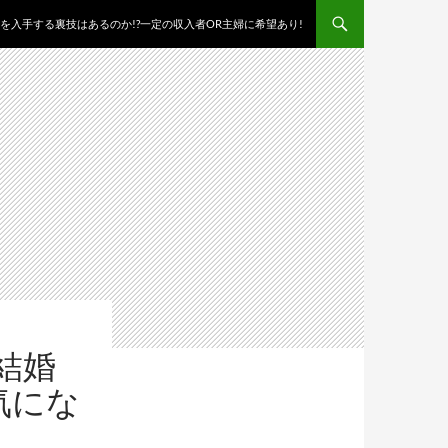
を入手する裏技はあるのか!?一定の収入者OR主婦に希望あり!
結婚
気にな