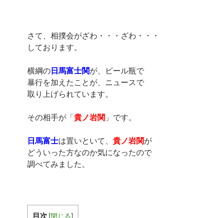
さて、相撲会がざわ・・・ざわ・・・
しております。
横綱の
日馬富士関
が、ビール瓶で
暴行を加えたことが、ニュースで
取り上げられています。
その相手が「
貴ノ岩関
」です。
日馬富士
は置いといて、
貴ノ岩関
が
どういった方なのか気になったので
調べてみました。
目次
[
閉じる
]