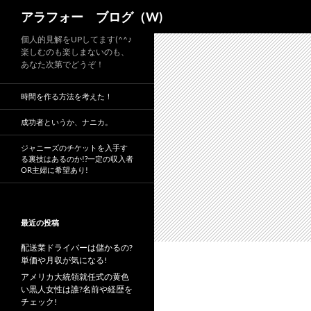
検
アラフォー ブログ（W)
索
コ
個人的見解をUPしてます(^^♪
楽しむのも楽しまないのも、
ン
あなた次第でどうぞ！
テ
ン
時間を作る方法を考えた！
ツ
へ
成功者というか、ナニカ。
ス
ジャニーズのチケットを入手す
キ
る裏技はあるのか!?一定の収入者
OR主婦に希望あり!
ッ
プ
最近の投稿
配送業ドライバーは儲かるの?
単価や月収が気になる!
アメリカ大統領就任式の黄色
い黒人女性は誰?名前や経歴を
チェック!