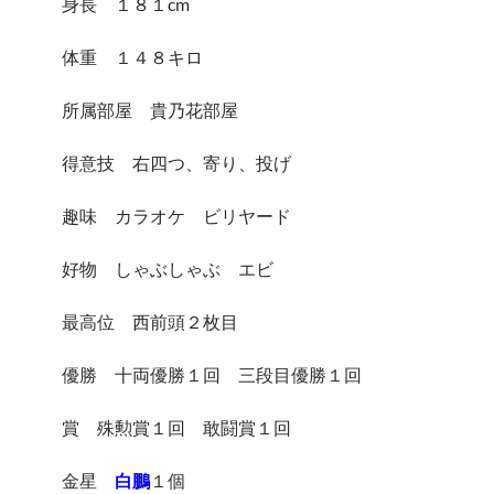
身長 １８１cm
体重 １４８キロ
所属部屋 貴乃花部屋
得意技 右四つ、寄り、投げ
趣味 カラオケ ビリヤード
好物 しゃぶしゃぶ エビ
最高位 西前頭２枚目
優勝 十両優勝１回 三段目優勝１回
賞 殊勲賞１回 敢闘賞１回
金星
白鵬
１個