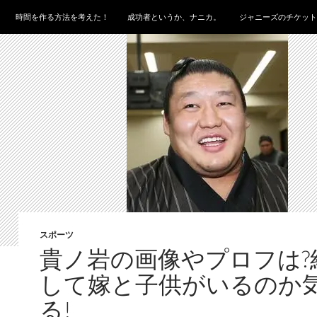
時間を作る方法を考えた！
成功者というか、ナニカ。
ジャニーズのチケット
スポーツ
貴ノ岩の画像やプロフは?
して嫁と子供がいるのか
る!