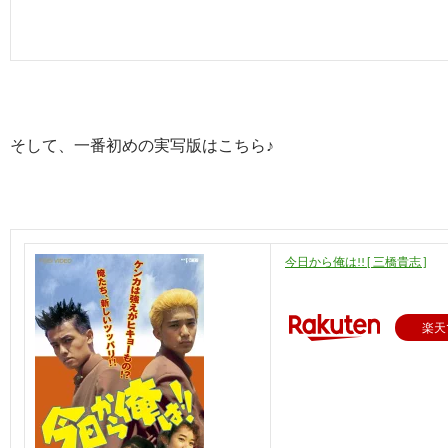
そして、一番初めの実写版はこちら♪
今日から俺は!! [ 三橋貴志 ]
楽天