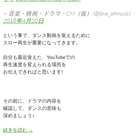
— 音楽・映画・ドラマ・CM（仮） (@love_allmusic)
2018年4月20日
という事で、ダンス動画を覚えるために
スロー再生が重要になってきます。
自分も最近覚えた、YouTubeでの
再生速度を変えられる場所を
お伝えできればと思います!
その前に、ドラマの内容を
確認して、ダンスの意味も
深めましょう♪
デイジーラックのダンス動画をスローで視聴する方
続きを読む
→