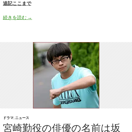
追記ここまで
カーネーション(朝ドラ)の再放送の日程を確認!見
続きを読む
→
ドラマ
,
ニュース
宮崎勤役の俳優の名前は坂