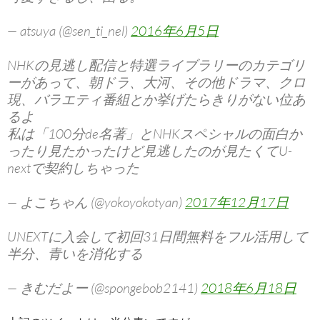
— atsuya (@sen_ti_nel)
2016年6月5日
NHKの見逃し配信と特選ライブラリーのカテゴリ
ーがあって、朝ドラ、大河、その他ドラマ、クロ
現、バラエティ番組とか挙げたらきりがない位あ
るよ
私は「100分de名著」とNHKスペシャルの面白か
ったり見たかったけど見逃したのが見たくてU-
nextで契約しちゃった
— よこちゃん (@yokoyokotyan)
2017年12月17日
UNEXTに入会して初回31日間無料をフル活用して
半分、青いを消化する
— きむだよー (@spongebob2141)
2018年6月18日