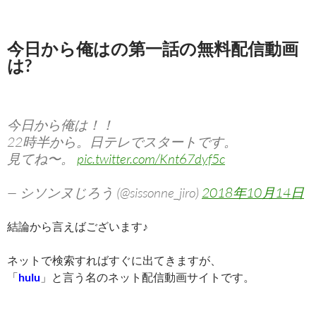
今日から俺はの第一話の無料配信動画
は?
今日から俺は！！
22時半から。日テレでスタートです。
見てね〜。
pic.twitter.com/Knt67dyf5c
— シソンヌじろう (@sissonne_jiro)
2018年10月14日
結論から言えばございます♪
ネットで検索すればすぐに出てきますが、
「
hulu
」と言う名のネット配信動画サイトです。