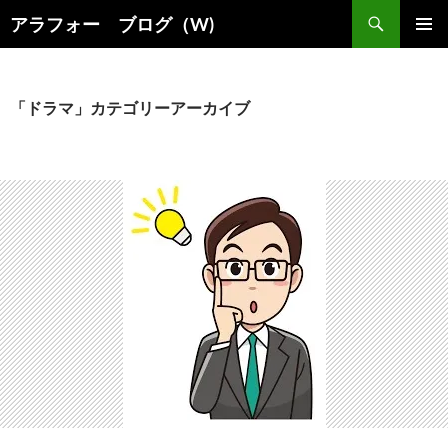
コ
検
アラフォー ブログ（W)
ン
索
メインメ
テ
ニュー
ン
ツ
「ドラマ」カテゴリーアーカイブ
へ
ス
キ
ッ
プ