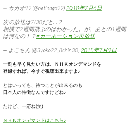
— カカオ99 (@netinago99)
2018年7月6日
次の放送は7/30だと…？
相撲で2週間飛ぶのはわかった。が、あとの1週間
は何なの！？
#カーネーション再放送
— よこちん (@3yoko22_8chin30)
2018年7月9日
一刻も早く見たい方は、ＮＨＫオンデマンドを
登録すれば、今すぐ視聴出来ますよ♪
とはいっても、待つことが出来るのも
日本人の特徴なんですけどね♪
だけど、一応ね(笑)
ＮＨＫオンデマンドはこちら♪