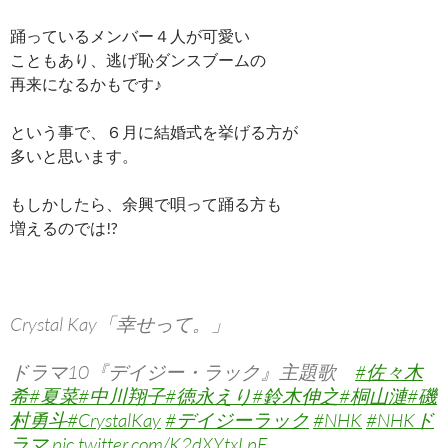
踊っているメンバー４人が可愛い
こともあり、逃げ恥ダンスブームの
再来になるかもです♪
という事で、６月に結婚式を挙げる方が
多いと思います。
もしかしたら、余興で唄って踊る方も
増えるのでは!?
Crystal Kay「幸せって。」
ドラマ10『デイジー・ラック』主題歌
#佐々木
希
#夏菜
#中川翔子
#徳永えり
#鈴木伸之
#桐山漣
#磯
村勇斗
#CrystalKay
#デイジーラック
#NHK
#NHKド
ラマ
pic.twitter.com/K2dXYtxLpF