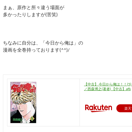
まぁ、原作と所々違う場面が
多かったりしますが(苦笑)
ちなみに自分は、「今日から俺は」の
漫画を全巻持っております(^^)/
【中古】 今日から俺は！！(5)
／西森博之(著者) 【中古】afb
楽天