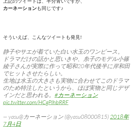
上記のツイートは、半分青いですが、
カーネーション
も同じです♪
そういえば、こんなツイートも発見!
静子やサエが着ていた白い水玉のワンピース。
ドラマだけの話かと思いきや、糸子のモデル小篠
綾子さんが実際に作って昭和20年代後半に岸和田
でヒットさせたらしい。
生地は水玉の大きさも実物に合わせてこのドラマ
のため特注したというから、ほぼ実物と同じデザ
インだと思われる。
#カーネーション
pic.twitter.com/HCgPIhbRRF
— yasu@カーネーション (@yasu08000815)
2018年
7月4日