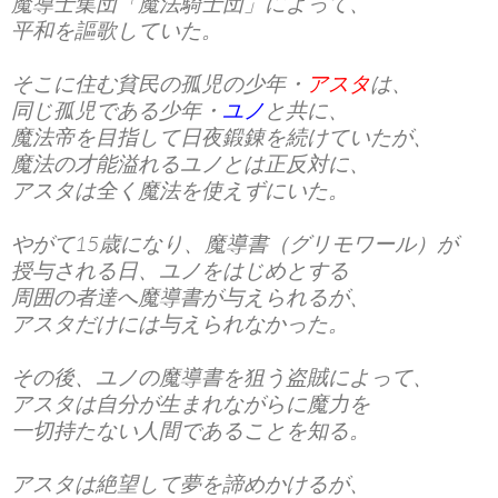
魔導士集団「
魔法騎士団
」によって、
平和を謳歌していた。
そこに住む貧民の孤児の少年・
アスタ
は、
同じ孤児である少年・
ユノ
と共に、
魔法帝を目指して日夜鍛錬を続けていたが、
魔法の才能溢れるユノとは正反対に、
アスタは全く魔法を使えずにいた。
やがて15歳になり、
魔導書（グリモワール）
が
授与される日、ユノをはじめとする
周囲の者達へ魔導書が与えられるが、
アスタだけには与えられなかった。
その後、ユノの魔導書を狙う盗賊によって、
アスタは自分が生まれながらに魔力を
一切持たない人間であることを知る。
アスタは絶望して夢を諦めかけるが、