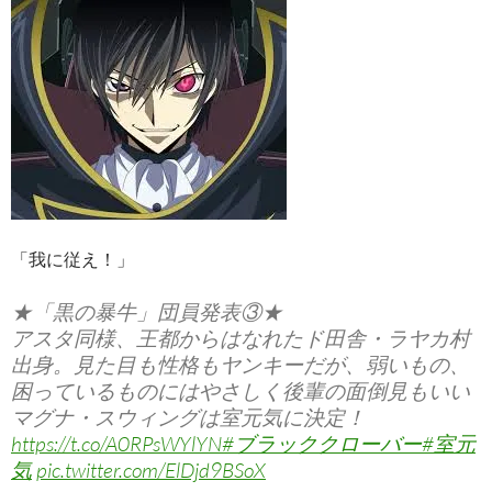
「我に従え！」
★「黒の暴牛」団員発表③★
アスタ同様、王都からはなれたド田舎・ラヤカ村
出身。見た目も性格もヤンキーだが、弱いもの、
困っているものにはやさしく後輩の面倒見もいい
マグナ・スウィングは室元気に決定！
https://t.co/A0RPsWYlYN
#ブラッククローバー
#室元
気
pic.twitter.com/ElDjd9BSoX