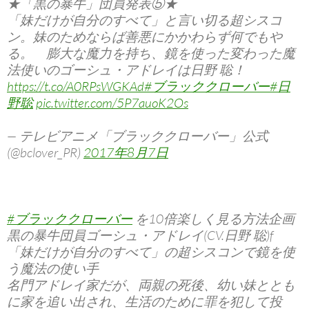
★「黒の暴牛」団員発表⑤★
「妹だけが自分のすべて」と言い切る超シスコ
ン。妹のためならば善悪にかかわらず何でもや
る。 膨大な魔力を持ち、鏡を使った変わった魔
法使いのゴーシュ・アドレイは日野 聡！
https://t.co/A0RPsWGKAd
#ブラッククローバー
#日
野聡
pic.twitter.com/5P7auoK2Os
— テレビアニメ「ブラッククローバー」公式
(@bclover_PR)
2017年8月7日
#ブラッククローバー
を10倍楽しく見る方法企画
黒の暴牛団員ゴーシュ・アドレイ(CV.日野 聡)f
「妹だけが自分のすべて」の超シスコンで鏡を使
う魔法の使い手
名門アドレイ家だが、両親の死後、幼い妹ととも
に家を追い出され、生活のために罪を犯して投