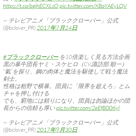
https://t.co/bgihECXLsO
pic.twitter.com/XBaYAEyLQV
— テレビアニメ「ブラッククローバー」公式
(@bclover_PR)
2017年7月24日
#ブラッククローバー
を10倍楽しく見る方法企画
黒の暴牛団長ヤミ・スケヒロ（CV.諏訪部 順一）
“氣”を探り、鋼の肉体と魔法を駆使して戦う魔法
剣士。
性格は粗野で横暴。団員に「限界を超えろ」とム
チャを押し付ける
でも、窮地には頼りになり、団員は勿論ほかの団
長からの信頼も厚い
pic.twitter.com/2eEfB006yl
— テレビアニメ「ブラッククローバー」公式
(@bclover_PR)
2017年9月30日