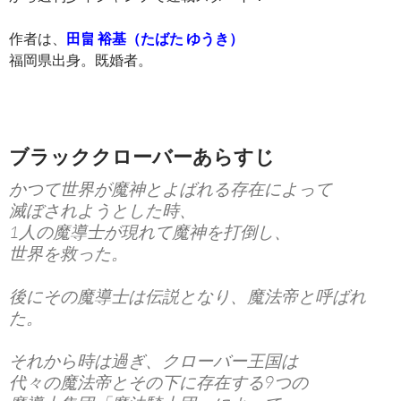
作者は、
田畠 裕基（たばた ゆうき）
福岡県出身。既婚者。
ブラッククローバーあらすじ
かつて世界が
魔神
とよばれる存在によって
滅ぼされようとした時、
1人の魔導士が現れて魔神を打倒し、
世界を救った。
後にその魔導士は伝説となり、
魔法帝
と呼ばれ
た。
それから時は過ぎ、クローバー王国は
代々の魔法帝とその下に存在する9つの