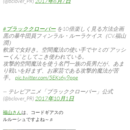
(@bclover_PR)
2017年8月7日
#ブラッククローバー
を10倍楽しく見る方法企画
黒の暴牛団員フィンラル・ルーラケイス（CV.福山
潤）
軟派で女好き。空間魔法の使い手でヤミの“アッシ
ーくん”としてこき使われている。
攻撃的空間魔法を使う名門一族の長男だが、あま
り戦いを好まず、お家芸である攻撃的魔法が苦
手。
pic.twitter.com/5EKs6y9ppe
— テレビアニメ「ブラッククローバー」公式
(@bclover_PR)
2017年10月1日
福山さん
は、コードギアスの
ルルーシュですよね～♬