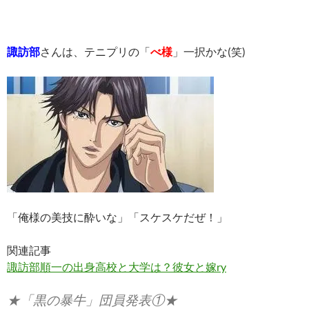
諏訪部
さんは、テニプリの「
べ様
」一択かな(笑)
「俺様の美技に酔いな」「スケスケだぜ！」
関連記事
諏訪部順一の出身高校と大学は？彼女と嫁ry
★「黒の暴牛」団員発表①★