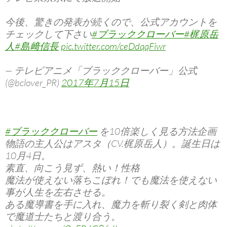
今後、驚きの発表が続くので、公式アカウントを
チェックして下さい
#ブラッククローバー
#梶原岳
人
#島﨑信長
pic.twitter.com/ceDdqqFiwr
— テレビアニメ「ブラッククローバー」公式
(@bclover_PR)
2017年7月15日
#ブラッククローバー
を10倍楽しく見る方法企画
物語の主人公はアスタ（CV.梶原岳人）。誕生日は
10月4日。
素直、向こう見ず、熱い！性格
魔法が使えない落ちこぼれ！でも魔法を使えない
事が人生を左右させる。
ある魔導書を手に入れ、魔力を斬り裂く剣と肉体
で魔道士たちと渡り合う。