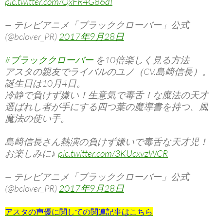
pic.twitter.com/QxFR4G86dI
— テレビアニメ「ブラッククローバー」公式
(@bclover_PR)
2017年9月28日
#ブラッククローバー
を10倍楽しく見る方法
アスタの親友でライバルのユノ（CV.島﨑信長）。
誕生日は10月4日。
冷静で負けず嫌い！生意気で毒舌！な魔法の天才
選ばれし者が手にする四つ葉の魔導書を持つ、風
魔法の使い手。
島﨑信長さん熱演の負けず嫌いで毒舌な天才児！
お楽しみに♪
pic.twitter.com/3KUcxvzWCR
— テレビアニメ「ブラッククローバー」公式
(@bclover_PR)
2017年9月28日
アスタの声優に関しての関連記事はこちら