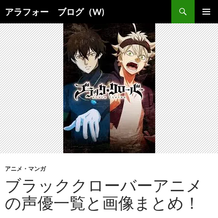
コ
検
アラフォー ブログ（W)
ン
索
メインメ
テ
ニュー
ン
ツ
へ
ス
キ
ッ
プ
アニメ・マンガ
ブラッククローバーアニメ
の声優一覧と画像まとめ！