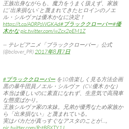
王族出身ながらも、魔力をうまく扱えず、家族
に”出来損ない”と蔑まれてきたヒロインのノエ
ル・シルヴァは優木かなに決定！
https://t.co/A0RPsWGKAd
#ブラッククローバー
#優
木かな
pic.twitter.com/wZcx2pEM1Z
— テレビアニメ「ブラッククローバー」公式
(@bclover_PR)
2017年8月7日
#ブラッククローバー
を10倍楽しく見る方法企画
黒の暴牛団員ノエル・シルヴァ（CV.優木 かな）
本当は優しいのに素直になれず、生意気で高飛車
な態度ばかり。
王族シルヴァ家の末妹。兄弟が優秀なため家族か
ら「出来損ない」と蔑まれている。
実はバカだが真っすぐなアスタのことが…。
pic.twitter.com/RstB8XTY1J