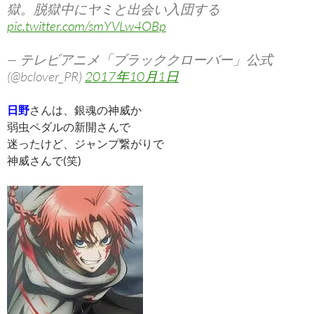
獄。脱獄中にヤミと出会い入団する
pic.twitter.com/smYVLw4OBp
— テレビアニメ「ブラッククローバー」公式
(@bclover_PR)
2017年10月1日
日野
さんは、銀魂の神威か
弱虫ペダルの新開さんで
迷ったけど、ジャンプ繋がりで
神威さんで(笑)