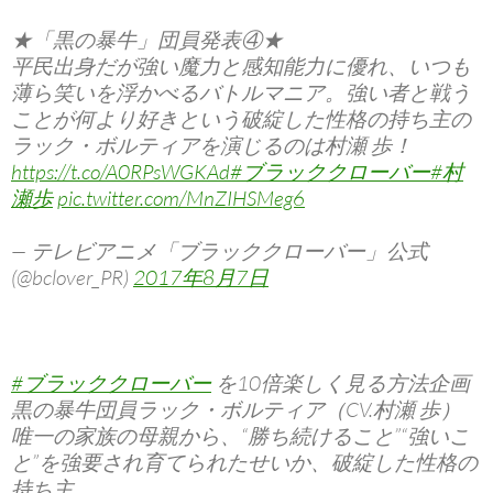
★「黒の暴牛」団員発表④★
平民出身だが強い魔力と感知能力に優れ、いつも
薄ら笑いを浮かべるバトルマニア。強い者と戦う
ことが何より好きという破綻した性格の持ち主の
ラック・ボルティアを演じるのは村瀬 歩！
https://t.co/A0RPsWGKAd
#ブラッククローバー
#村
瀬歩
pic.twitter.com/MnZIHSMeg6
— テレビアニメ「ブラッククローバー」公式
(@bclover_PR)
2017年8月7日
#ブラッククローバー
を10倍楽しく見る方法企画
黒の暴牛団員ラック・ボルティア（CV.村瀬 歩）
唯一の家族の母親から、“勝ち続けること”“強いこ
と”を強要され育てられたせいか、破綻した性格の
持ち主。