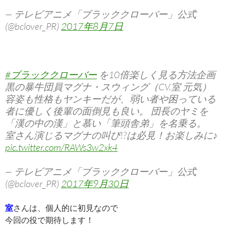
— テレビアニメ「ブラッククローバー」公式
(@bclover_PR)
2017年8月7日
#ブラッククローバー
を10倍楽しく見る方法企画
黒の暴牛団員マグナ・スウィング（CV.室 元気）
容姿も性格もヤンキーだが、弱い者や困っている
者に優しく後輩の面倒見も良い。 団長のヤミを
「漢の中の漢」と慕い「筆頭舎弟」を名乗る。
室さん演じるマグナの叫び!?は必見！お楽しみに♪
pic.twitter.com/RAWs3w2xk4
— テレビアニメ「ブラッククローバー」公式
(@bclover_PR)
2017年9月30日
室
さんは、個人的に初見なので
今回の役で期待します！