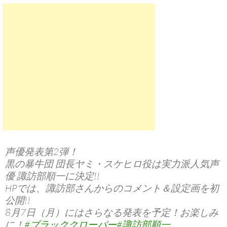
声優発表第2弾！
黒の暴牛団 団長ヤミ・スケヒロ役は実力派人気声
優 諏訪部順一に決定!!
HPでは、諏訪部さんからのコメント＆設定画を初
公開!!
8月7日（月）にはさらなる発表を予定！お楽しみ
に！
#ブラッククローバー
#諏訪部順一