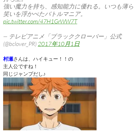
強い魔力を持ち、感知能力に優れる。いつも薄ら
笑いを浮かべたバトルマニア。
pic.twitter.com/47H1GrWW7T
— テレビアニメ「ブラッククローバー」公式
(@bclover_PR)
2017年10月1日
村瀬
さんは、ハイキュー！！の
主人公ですね！
同じジャンプだし♪