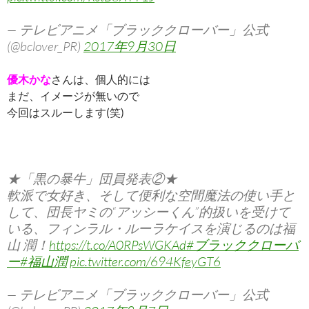
— テレビアニメ「ブラッククローバー」公式
(@bclover_PR)
2017年9月30日
優木
かな
さんは、個人的には
まだ、イメージが無いので
今回はスルーします(笑)
★「黒の暴牛」団員発表②★
軟派で女好き、そして便利な空間魔法の使い手と
して、団長ヤミの“アッシーくん”的扱いを受けて
いる、フィンラル・ルーラケイスを演じるのは福
山 潤！
https://t.co/A0RPsWGKAd
#ブラッククローバ
ー
#福山潤
pic.twitter.com/694KfeyGT6
— テレビアニメ「ブラッククローバー」公式