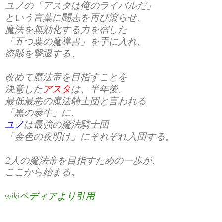
ユノの「アスタは俺のライバルだ」
という言葉に闘志を再び滾らせ、
魔法を無効化する力を宿した
「
五つ葉の魔導書
」を手に入れ、
盗賊を撃退する。
改めて魔法帝を目指すことを
決意した
アスタ
は、半年後、
最低最悪の魔法騎士団と言われる
「
黒の暴牛
」に、
ユノ
は最強の魔法騎士団
「
金色の夜明け
」にそれぞれ入団する。
2人の魔法帝を目指すための一歩が、
ここから始まる。
wikiペディアより引用