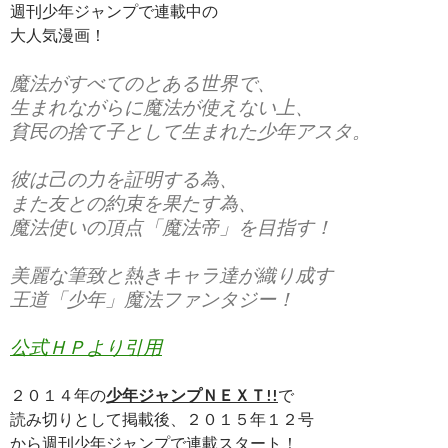
週刊少年ジャンプで連載中の
大人気漫画！
魔法がすべてのとある世界で、
生まれながらに魔法が使えない上、
貧民の捨て子として生まれた少年アスタ。
彼は己の力を証明する為、
また友との約束を果たす為、
魔法使いの頂点「魔法帝」を目指す！
美麗な筆致と熱きキャラ達が織り成す
王道「少年」魔法ファンタジー！
公式ＨＰより引用
２０１４年の
少年ジャンプＮＥＸＴ!!
で
読み切りとして掲載後、２０１５年１２号
から週刊少年ジャンプで連載スタート！