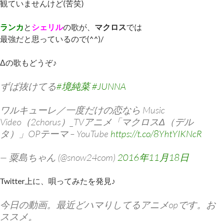
観ていませんけど(苦笑)
ランカ
と
シェリル
の歌が、
マクロス
では
最強だと思っているので(^^)/
Δの歌もどうぞ♪
ずば抜けてる
#境純菜
#JUNNA
ワルキューレ／一度だけの恋なら Music
Video（2chorus）_TVアニメ「マクロスΔ（デル
タ）」OPテーマ – YouTube
https://t.co/8YhtYIKNcR
— 粟島ちゃん (@snow24com)
2016年11月18日
Twitter上に、唄ってみたを発見♪
今日の動画。最近どハマりしてるアニメopです。お
ススメ。