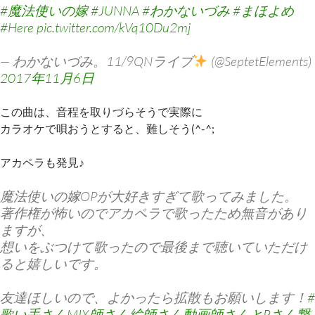
#魔法使いの嫁
#JUNNA
#わかないづみ
#まほよめ
#Here
pic.twitter.com/kVq10Du2mj
— わかないづみ。11/9QNライブ
(@SeptetElements)
2017年11月6日
この曲は、音程を取りづらそうで実際に
カラオケで唄おうとすると、難しそう(^-^;
アカペラも発見♪
魔法使いの嫁OPが大好きすぎて歌ってみました。
著作権が怖いのでアカペラで歌ったため無音があり
ますが、
想いをぶつけて歌ったので最後まで聴いていただけ
ると嬉しいです。
友達ほしいので、よかったら拡散もお願いします！
#
歌い手さんMIX師さん絵師さん動画師さんとPさん繋