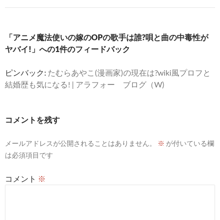
ゲ
ー
「アニメ魔法使いの嫁のOPの歌手は誰?唄と曲の中毒性が
シ
ヤバイ!」への1件のフィードバック
ョ
ピンバック:
たむらあやこ(漫画家)の現在は?wiki風プロフと
ン
結婚歴も気になる! | アラフォー ブログ（W)
コメントを残す
メールアドレスが公開されることはありません。
※
が付いている欄
は必須項目です
コメント
※