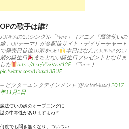
OPの歌手は誰?
JUNNAの1stシングル「Here」（アニメ「魔法使いの
嫁」OPテーマ）が各配信サイト・デイリーチャート
で発売日首位10冠をGET
本日はなんとJUNNAの17
歳の誕生日
またとない誕生日プレゼントとなりま
した
https://t.co/VfzkVwV12E
（iTunes）
pic.twitter.com/UhqxtUI8UE
— ビクターエンタテインメント (@VictorMusic)
2017
年11月2日
魔法使いの嫁のオープニングに
謎の中毒性がありますよね!?
何度でも聞き無くなり、ついつい