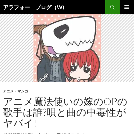
コ
検
アラフォー ブログ（W)
ン
索
メインメ
テ
ニュー
ン
ツ
へ
ス
キ
ッ
プ
アニメ・マンガ
アニメ魔法使いの嫁のOPの
歌手は誰?唄と曲の中毒性が
ヤバイ!