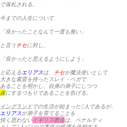
で落札される。
今までの人生について
「良かったことなんて一度も無い」
と言う
チセ
に対し、
「良かったと思えるようにしよう」
と応える
エリアス
は、
チセ
が魔法使いとして
大きな素質を持った
スレイ・ベガ
で
あることを明かし、自身の弟子にしつつ
嫁
にするつもりであることを告げる。
イングランド
での生活が始まった2人であるが、
エリアス
が弟子を育てることを
快く思わない
イギリス教会
は、ペナルティ
として2人に3つの案件の処理を依頼する。