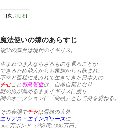
目次
[
閉じる
]
魔法使いの嫁のあらすじ
物語の舞台は現代のイギリス。
生まれつき人ならざるものを見ることが
できるため他人からも家族からも疎まれ、
不幸と孤独にまみれて生きてきた日本人の
チセ
こと
羽鳥智世
は、自暴自棄となり
謎の男が薦めるままイギリスに渡り、
闇のオークションに「商品」として身を委ねる。
その会場で
チセ
は骨頭の人外
エリアス・エインズワース
に
500万ポンド（約8億5000万円）