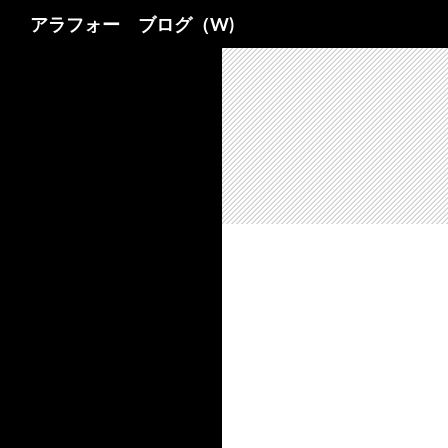
検
アラフォー ブログ（W)
索
コ
ン
テ
ン
ツ
へ
ス
キ
ッ
プ