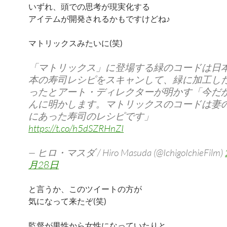
いずれ、頭での思考が現実化する
アイテムが開発されるかもですけどね♪
マトリックスみたいに(笑)
「マトリックス」に登場する緑のコードは日
本の寿司レシピをスキャンして、緑に加工し
ったとアート・ディレクターが明かす「今だ
んに明かします。マトリックスのコードは妻
にあった寿司のレシピです」
https://t.co/h5dSZRHnZI
— ヒロ・マスダ / Hiro Masuda (@IchigoIchieFilm)
月28日
と言うか、このツイートの方が
気になって来たぞ(笑)
監督が男性から女性になっていたりと