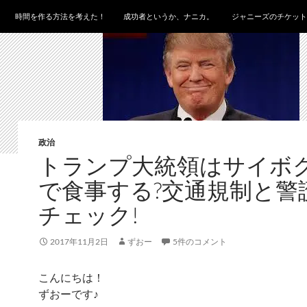
時間を作る方法を考えた！
成功者というか、ナニカ。
ジャニーズのチケット
政治
トランプ大統領はサイボ
で食事する?交通規制と警
チェック!
2017年11月2日
ずおー
5件のコメント
こんにちは！
ずおーです♪