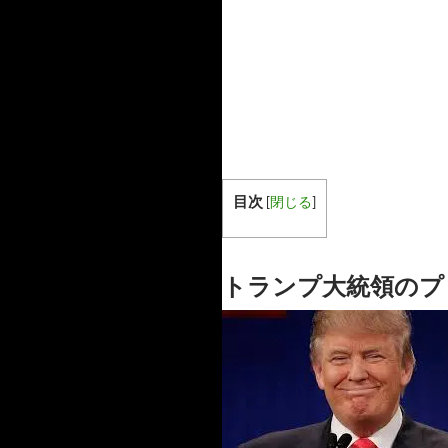
目次
[
閉じる
]
トランプ大統領のプ