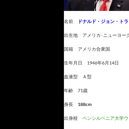
名前
ドナルド・ジョン・トラ
出生地 アメリカ･ニューヨー
国籍 アメリカ合衆国
生年月日 1946年6月14日
血液型 Ａ型
年齢 71歳
身長
188cm
出身校
ペンシルベニア大学ウ