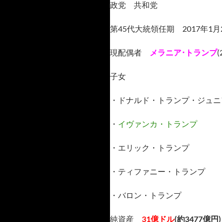
政党 共和党
第45代大統領任期 2017年1月
現配偶者
メラニア･トランプ
(
子女
・ドナルド・トランプ・ジュニ
・
イヴァンカ・トランプ
・エリック・トランプ
・ティファニー・トランプ
・バロン・トランプ
純資産
31億ドル
(約3477億円)