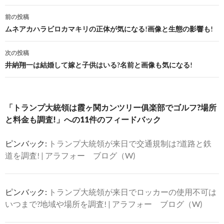
投
前の投稿
稿
ムネアカハラビロカマキリの正体が気になる!画像と生態の影響も!
ナ
次の投稿
ビ
井納翔一は結婚して嫁と子供はいる?名前と画像も気になる!
ゲ
ー
「トランプ大統領は霞ヶ関カンツリー俱楽部でゴルフ?場所
シ
と料金も調査!」への11件のフィードバック
ョ
ピンバック:
トランプ大統領が来日で交通規制は?道路と鉄
ン
道を調査! | アラフォー ブログ（W)
ピンバック:
トランプ大統領が来日でロッカーの使用不可は
いつまで?地域や場所を調査! | アラフォー ブログ（W)