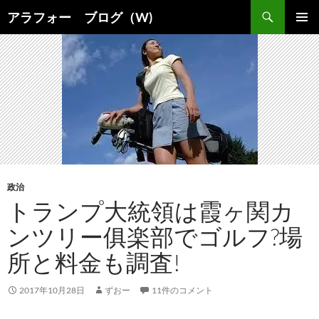
コ
検
アラフォー ブログ（W)
ン
索
メインメ
テ
ニュー
ン
ツ
へ
ス
キ
ッ
プ
政治
トランプ大統領は霞ヶ関カ
ンツリー俱楽部でゴルフ?場
所と料金も調査!
2017年10月28日
ずおー
11件のコメント