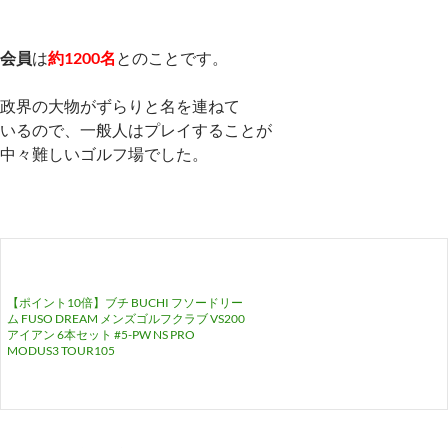
会員
は
約1200名
とのことです。
政界の大物がずらりと名を連ねて
いるので、一般人はプレイすることが
中々難しいゴルフ場でした。
【ポイント10倍】ブチ BUCHI フソードリー
ム FUSO DREAM メンズゴルフクラブ VS200
アイアン 6本セット #5-PW NS PRO
MODUS3 TOUR105