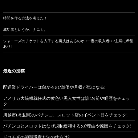
時間を作る方法を考えた！
成功者というか、ナニカ。
ジャニーズのチケットを入手する裏技はあるのか!?一定の収入者OR主婦に希望
あり!
最近の投稿
配送業ドライバーは儲かるの?単価や月収が気になる!
アメリカ大統領就任式の黄色い黒人女性は誰?名前や経歴をチェッ
ク!
川越市(埼玉県)のパチンコ、スロット店のイベント日をチェック!
パチンコとスロットはなぜ規制緩和するの?理由や原因をチェック!
ドコモ光の初期設定方法の仕方は?