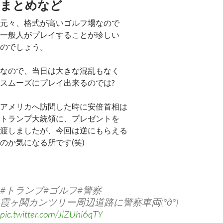
まとめなど
元々、格式が高いゴルフ場なので
一般人がプレイすることが珍しい
のでしょう。
なので、当日は大きな混乱もなく
スムーズにプレイ出来るのでは?
アメリカへ訪問した時に安倍首相は
トランプ大統領に、プレゼントを
渡しましたが、今回は逆にもらえる
のか気になる所です(笑)
#トランプ#ゴルフ#警察
霞ヶ関カンツリー周辺道路に警察車両(°д°)
pic.twitter.com/JlZUhi6qTY