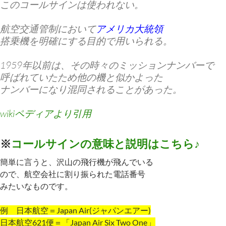
この
コールサイン
は使われない。
航空交通管制において
アメリカ大統領
搭乗機を
明確
にする目的で用いられる。
1959年以前は、その時々のミッションナンバーで
呼ばれていたため他の機と似かよった
ナンバーになり混同されることがあった。
wikiペディアより引用
※
コールサインの意味と説明はこちら♪
簡単に言うと、沢山の飛行機が飛んでいる
ので、航空会社に割り振られた電話番号
みたいなものです。
例 日本航空＝Japan Air(ジャパンエアー)
日本航空621便＝「Japan Air Six Two One」