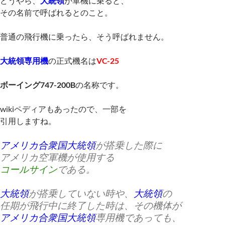
どうやら、
大統領
が軍機に乗ると、
その名前で呼ばれるとのこと。
普通の飛行機に乗ったら、そう呼ばれません。
大統領専用機
の正式機名は
VC-25
ボーイング747-200B
の名称です。
wikiペディアもあったので、一部を
引用しますね。
アメリカ合衆国大統領
が搭乗した際に
アメリカ空軍機が使用する
コールサイン
である。
大統領
が搭乗していない時や、
大統領
の
任期が飛行中に終了した時は、その機体が
アメリカ合衆国大統領
専用機であっても、