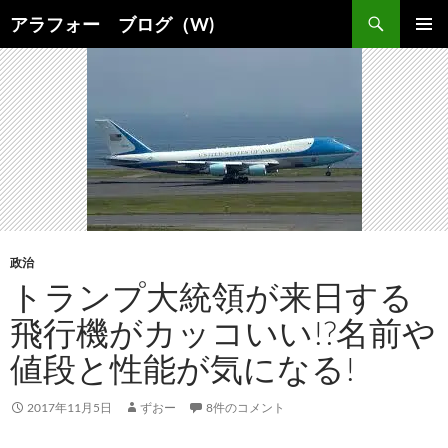
コ
検
アラフォー ブログ（W)
ン
索
メインメ
テ
ニュー
ン
ツ
へ
ス
キ
ッ
プ
政治
トランプ大統領が来日する
飛行機がカッコいい!?名前や
値段と性能が気になる!
2017年11月5日
ずおー
8件のコメント