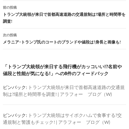
投
前の投稿
稿
トランプ大統領が来日で首都高速道路の交通規制は?場所と時間帯を
調査!
ナ
ビ
次の投稿
メラニア･トランプ氏のコートのブランドや値段は?身長と画像も!
ゲ
ー
シ
「トランプ大統領が来日する飛行機がカッコいい!?名前や
値段と性能が気になる!」への8件のフィードバック
ョ
ン
ピンバック:
トランプ大統領が来日で首都高速道路の交通規
制は?場所と時間帯を調査! | アラフォー ブログ（W)
ピンバック:
トランプ大統領はサイボクハムで食事する?交
通規制と警護もチェック! | アラフォー ブログ（W)