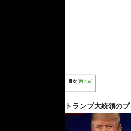
目次
[
閉じる
]
トランプ大統領のプ