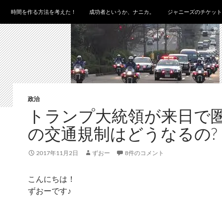
時間を作る方法を考えた！
成功者というか、ナニカ。
ジャニーズのチケット
政治
トランプ大統領が来日で
の交通規制はどうなるの?
2017年11月2日
ずおー
8件のコメント
こんにちは！
ずおーです♪