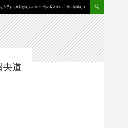
を入手する裏技はあるのか!?一定の収入者OR主婦に希望あり!
圏央道