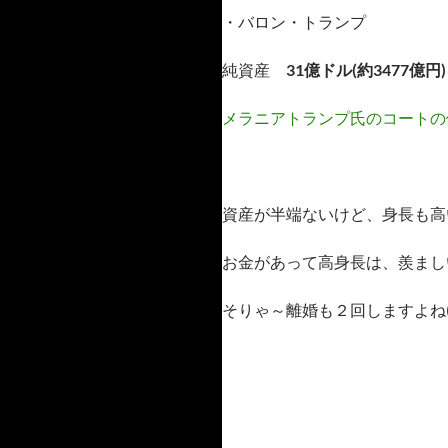
・バロン・トランプ
純資産
31億ドル(約3477億円)
メラニアトランプ氏のコートの
資産が半端ないけど、身長も高い
お金があって高身長は、羨まし
そりゃ～離婚も２回しますよね(