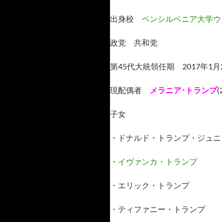
出身校
ペンシルベニア大学ウ
政党 共和党
第45代大統領任期 2017年1月
現配偶者
メラニア･トランプ
(
子女
・ドナルド・トランプ・ジュニ
・
イヴァンカ・トランプ
・エリック・トランプ
・ティファニー・トランプ